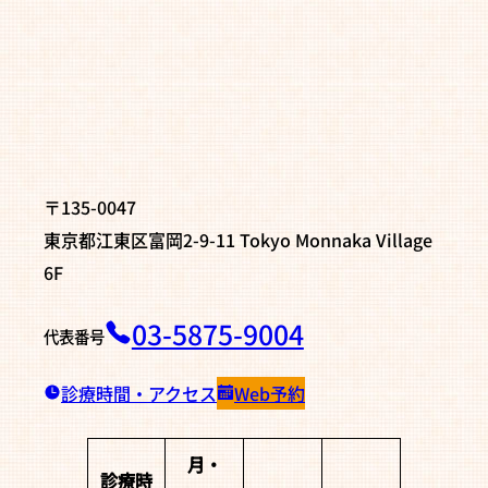
い
い
い
る
る
る
画
画
画
面
面
面
で
で
で
す。
す。
す。
〒135-0047
東京都江東区富岡2-9-11 Tokyo Monnaka Village
6F
03-5875-9004
代表番号
診療時間・アクセス
Web予約
月・
診療時