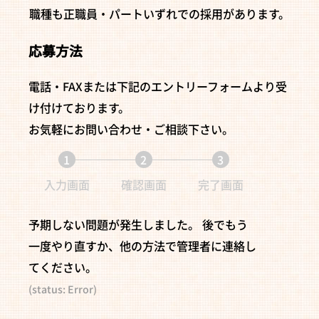
職種も正職員・パートいずれでの採用があります。
応募方法
電話・FAXまたは下記のエントリーフォームより受
け付けております。
お気軽にお問い合わせ・ご相談下さい。
1
2
3
現
現
現
入力画面
確認画面
完了画面
在
在
在
予期しない問題が発生しました。 後でもう
表
表
表
一度やり直すか、他の方法で管理者に連絡し
示
示
示
てください。
さ
さ
さ
(status: Error)
れ
れ
れ
て
て
て