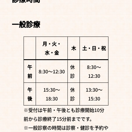
一般診療
月・火・
木
土・日・祝
水・金
午
休
8:30〜
8:30〜12:30
前
診
12:30
午
15:30〜
休
13:30〜
後
18:30
診
15:30
※受付は午前・午後とも診療開始10分
前から診療終了15分前までです。
※一般診察の時間は診察・健診を予約や